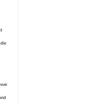
st
 die
evue
 und