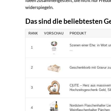
Ideen zusammengestellt, die nicht nur Freud
widerspiegeln.
Das sind die beliebtesten G
RANK
VORSCHAU
PRODUKT
Szenen einer Ehe: in Wort un
1
...
Geschenkkorb mit Gravur zum
2
C|UTE – Herz aus massivem H
3
Hochzeitsgeschenk Geld, Sil
Nordstern Flaschenhalter Li
4
Weinflaschenhalter Pärchen 