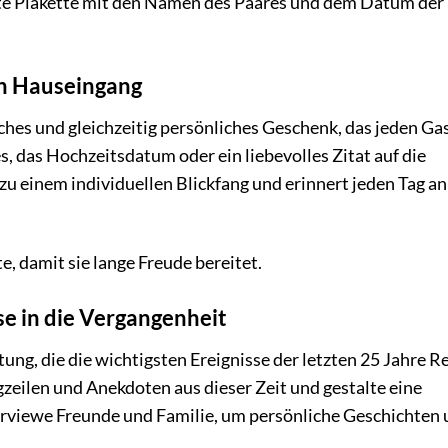
erte Plakette mit den Namen des Paares und dem Datum der
en Hauseingang
sches und gleichzeitig persönliches Geschenk, das jeden Ga
, das Hochzeitsdatum oder ein liebevolles Zitat auf die
u einem individuellen Blickfang und erinnert jeden Tag an
, damit sie lange Freude bereitet.
se in die Vergangenheit
tung, die die wichtigsten Ereignisse der letzten 25 Jahre R
gzeilen und Anekdoten aus dieser Zeit und gestalte eine
erviewe Freunde und Familie, um persönliche Geschichten