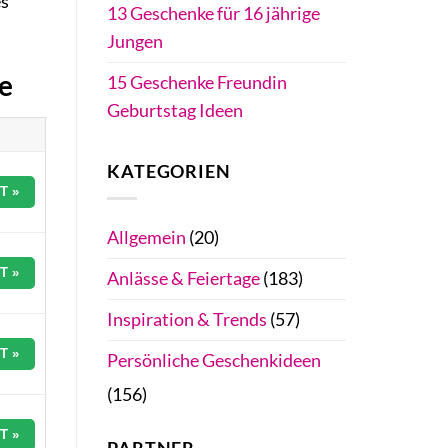
es
13 Geschenke für 16 jährige
Jungen
te
15 Geschenke Freundin
Geburtstag Ideen
KATEGORIEN
T »
Allgemein
(20)
T »
Anlässe & Feiertage
(183)
Inspiration & Trends
(57)
T »
Persönliche Geschenkideen
(156)
T »