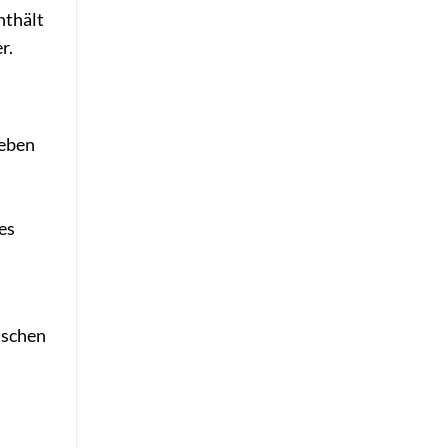
nthält
r.
Leben
es
ischen