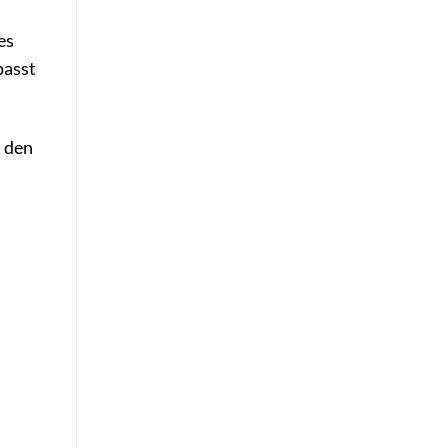
es
passt
t den