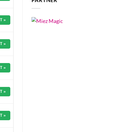
PARTNER
T »
T »
T »
T »
T »