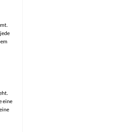
mmt.
 jede
 dem
.
eht.
e eine
eine