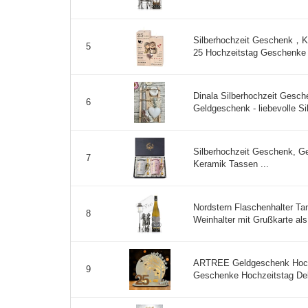
Silberhochzeit Geschenk，K
5
25 Hochzeitstag Geschenke - 
Dinala Silberhochzeit Gesch
6
Geldgeschenk - liebevolle Si
Silberhochzeit Geschenk, Ge
7
Keramik Tassen ...
Nordstern Flaschenhalter Tan
8
Weinhalter mit Grußkarte al
ARTREE Geldgeschenk Hochze
9
Geschenke Hochzeitstag Dek