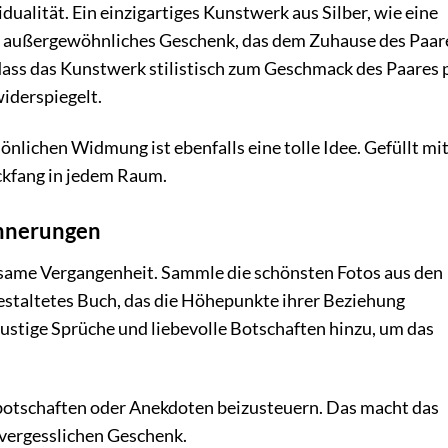
ualität. Ein einzigartiges Kunstwerk aus Silber, wie eine
 ein außergewöhnliches Geschenk, das dem Zuhause des Paar
 dass das Kunstwerk stilistisch zum Geschmack des Paares 
iderspiegelt.
önlichen Widmung ist ebenfalls eine tolle Idee. Gefüllt mi
ckfang in jedem Raum.
innerungen
insame Vergangenheit. Sammle die schönsten Fotos aus den
 gestaltetes Buch, das die Höhepunkte ihrer Beziehung
ustige Sprüche und liebevolle Botschaften hinzu, um das
ßbotschaften oder Anekdoten beizusteuern. Das macht das
vergesslichen Geschenk.