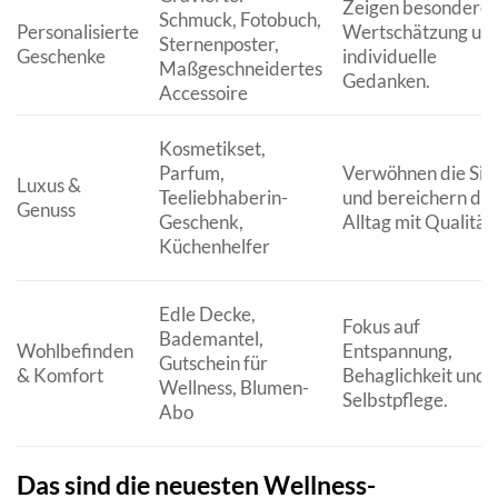
Zeigen besondere
Schmuck, Fotobuch,
Personalisierte
Wertschätzung un
Sternenposter,
Geschenke
individuelle
Maßgeschneidertes
Gedanken.
Accessoire
Kosmetikset,
Parfum,
Verwöhnen die Sin
Luxus &
Teeliebhaberin-
und bereichern de
Genuss
Geschenk,
Alltag mit Qualität.
Küchenhelfer
Edle Decke,
Fokus auf
Bademantel,
Wohlbefinden
Entspannung,
Gutschein für
& Komfort
Behaglichkeit und
Wellness, Blumen-
Selbstpflege.
Abo
Das sind die neuesten Wellness-