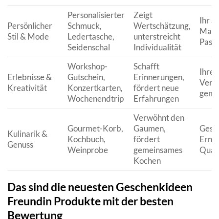
Personalisierter
Zeigt
Ihr Sti
Persönlicher
Schmuck,
Wertschätzung,
Mater
Stil & Mode
Ledertasche,
unterstreicht
Pass
Seidenschal
Individualität
Workshop-
Schafft
Ihre 
Erlebnisse &
Gutschein,
Erinnerungen,
Verfü
Kreativität
Konzertkarten,
fördert neue
geme
Wochenendtrip
Erfahrungen
Verwöhnt den
Gourmet-Korb,
Gaumen,
Gesc
Kulinarik &
Kochbuch,
fördert
Ernä
Genuss
Weinprobe
gemeinsames
Quali
Kochen
Das sind die neuesten Geschenkideen
Freundin Produkte mit der besten
Bewertung