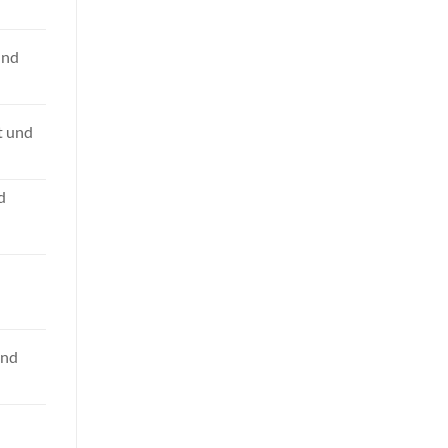
und
t und
d
und