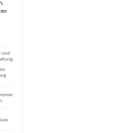
n,
ten
t und
altung.
les
ung
onomie
n.
ives