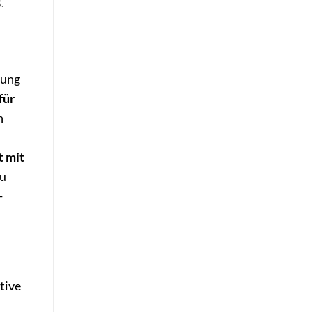
.
tung
für
n
 mit
zu
-
tive