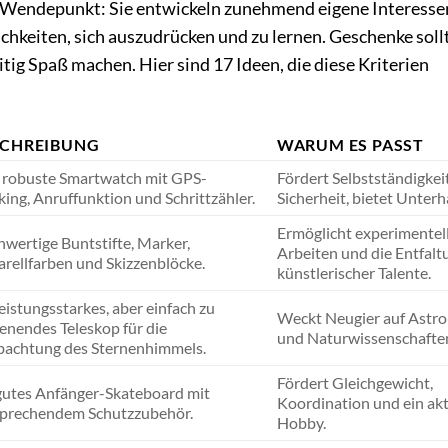
m Wendepunkt: Sie entwickeln zunehmend eigene Interesse
chkeiten, sich auszudrücken und zu lernen. Geschenke soll
tig Spaß machen. Hier sind 17 Ideen, die diese Kriterien
SCHREIBUNG
WARUM ES PASST
 robuste Smartwatch mit GPS-
Fördert Selbstständigkei
king, Anruffunktion und Schrittzähler.
Sicherheit, bietet Unterh
Ermöglicht experimentel
wertige Buntstifte, Marker,
Arbeiten und die Entfalt
rellfarben und Skizzenblöcke.
künstlerischer Talente.
leistungsstarkes, aber einfach zu
Weckt Neugier auf Astr
enendes Teleskop für die
und Naturwissenschafte
achtung des Sternenhimmels.
Fördert Gleichgewicht,
gutes Anfänger-Skateboard mit
Koordination und ein akt
prechendem Schutzzubehör.
Hobby.