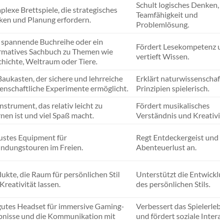
Schult logisches Denken,
lexe Brettspiele, die strategisches
Teamfähigkeit und
en und Planung erfordern.
Problemlösung.
 spannende Buchreihe oder ein
Fördert Lesekompetenz 
rmatives Sachbuch zu Themen wie
vertieft Wissen.
hichte, Weltraum oder Tiere.
Baukasten, der sichere und lehrreiche
Erklärt naturwissenschaf
enschaftliche Experimente ermöglicht.
Prinzipien spielerisch.
Instrument, das relativ leicht zu
Fördert musikalisches
rnen ist und viel Spaß macht.
Verständnis und Kreativi
stes Equipment für
Regt Entdeckergeist und
ndungstouren im Freien.
Abenteuerlust an.
ukte, die Raum für persönlichen Stil
Unterstützt die Entwick
Kreativität lassen.
des persönlichen Stils.
gutes Headset für immersive Gaming-
Verbessert das Spielerle
bnisse und die Kommunikation mit
und fördert soziale Inter