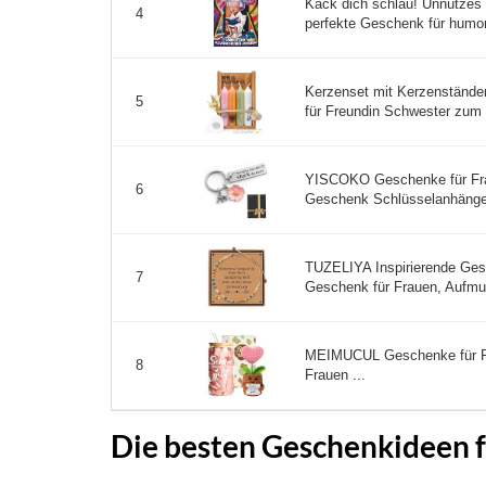
Kack dich schlau! Unnützes 
4
perfekte Geschenk für humorv
Kerzenset mit Kerzenstände
5
für Freundin Schwester zum 
YISCOKO Geschenke für Fra
6
Geschenk Schlüsselanhänger
TUZELIYA Inspirierende Ge
7
Geschenk für Frauen, Aufmu
MEIMUCUL Geschenke für Fr
8
Frauen ...
Die besten Geschenkideen f