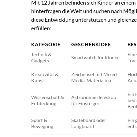
Mit 12 Jahren befinden sich Kinder an eine
hinterfragen die Welt und suchen nach Mögli
diese Entwicklung unterstützen und gleichzei
erfüllen:
KATEGORIE
GESCHENKIDEE
BE
Technik &
Eine
Smartwatch für Kinder
Gadgets
Trac
Kreativität &
Zeichenset mit Mixed-
Hoch
Kunst
Media-Materialien
Aqua
Ein 
Wissenschaft &
Astronomie-Teleskop
bedi
Entdeckung
für Einsteiger
Beob
Sport &
Skateboard oder
Ein 
Bewegung
Longboard
ents