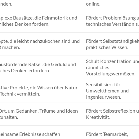
unden.
online.
lexe Bausätze, die Feinmotorik und
Fördert Problemlösung 
liches Denken fordern.
technisches Verständnis.
pte, die leicht nachzukochen sind und
Fördert Selbstständigkei
ß machen.
praktisches Wissen.
Schult Konzentration un
usfordernde Rätsel, die Geduld und
räumliches
sches Denken erfordern.
Vorstellungsvermögen.
Sensibilisiert für
tive Projekte, die Wissen über Natur
Umweltthemen und
Technik vermitteln.
Ingenieurwesen.
Ort, um Gedanken, Träume und Ideen
Fördert Selbstreflexion 
zuhalten.
Kreativität.
insame Erlebnisse schaffen
Fördert Teamarbeit,