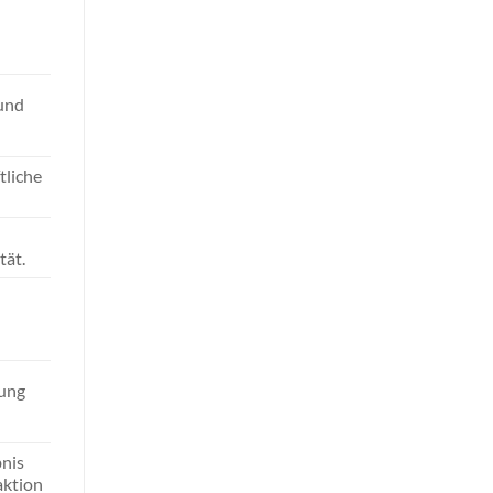
und
tliche
tät.
lung
bnis
aktion