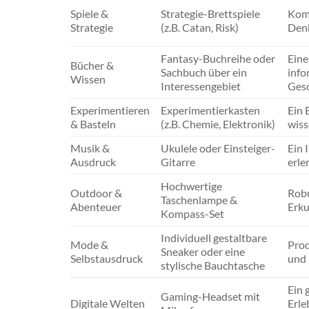
Spiele &
Strategie-Brettspiele
Komp
Strategie
(z.B. Catan, Risk)
Denk
Fantasy-Buchreihe oder
Eine
Bücher &
Sachbuch über ein
info
Wissen
Interessengebiet
Gesc
Experimentieren
Experimentierkasten
Ein 
& Basteln
(z.B. Chemie, Elektronik)
wiss
Musik &
Ukulele oder Einsteiger-
Ein 
Ausdruck
Gitarre
erle
Hochwertige
Outdoor &
Robu
Taschenlampe &
Abenteuer
Erku
Kompass-Set
Individuell gestaltbare
Mode &
Prod
Sneaker oder eine
Selbstausdruck
und 
stylische Bauchtasche
Ein 
Gaming-Headset mit
Digitale Welten
Erle