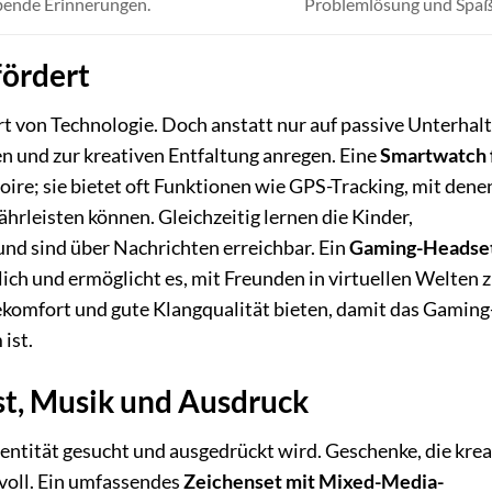
bende Erinnerungen.
Problemlösung und Spaß
fördert
iert von Technologie. Doch anstatt nur auf passive Unterhal
n und zur kreativen Entfaltung anregen. Eine
Smartwatch 
oire; sie bietet oft Funktionen wie GPS-Tracking, mit dene
ährleisten können. Gleichzeitig lernen die Kinder,
nd sind über Nachrichten erreichbar. Ein
Gaming-Headset
lich und ermöglicht es, mit Freunden in virtuellen Welten 
ekomfort und gute Klangqualität bieten, damit das Gaming
ist.
st, Musik und Ausdruck
 Identität gesucht und ausgedrückt wird. Geschenke, die krea
voll. Ein umfassendes
Zeichenset mit Mixed-Media-