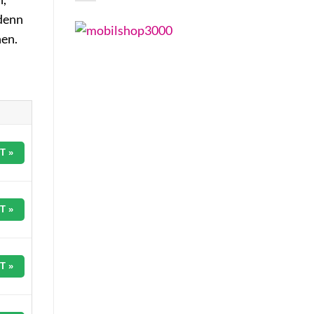
 denn
hen.
T »
T »
T »