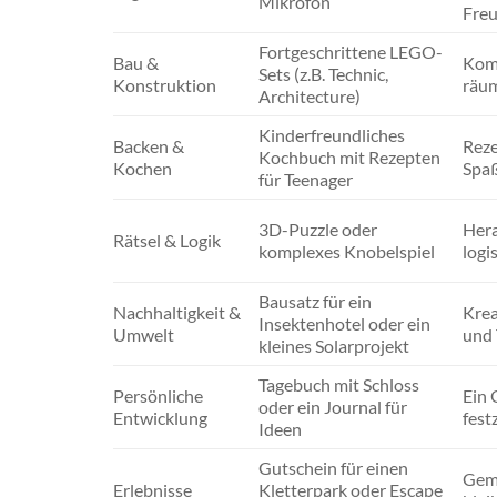
Mikrofon
Fre
Fortgeschrittene LEGO-
Bau &
Komp
Sets (z.B. Technic,
Konstruktion
räum
Architecture)
Kinderfreundliches
Backen &
Reze
Kochbuch mit Rezepten
Kochen
Spa
für Teenager
3D-Puzzle oder
Hera
Rätsel & Logik
komplexes Knobelspiel
logi
Bausatz für ein
Nachhaltigkeit &
Krea
Insektenhotel oder ein
Umwelt
und 
kleines Solarprojekt
Tagebuch mit Schloss
Persönliche
Ein 
oder ein Journal für
Entwicklung
fest
Ideen
Gutschein für einen
Geme
Erlebnisse
Kletterpark oder Escape