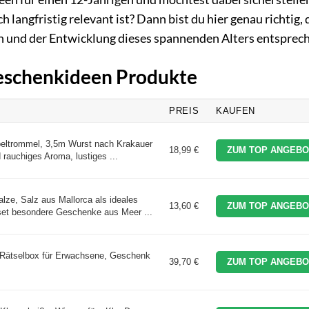
 langfristig relevant ist? Dann bist du hier genau richtig,
n und der Entwicklung dieses spannenden Alters entsprec
Geschenkideen Produkte
PREIS
KAUFEN
rommel, 3,5m Wurst nach Krakauer
18,99 €
ZUM TOP ANGEBO
 rauchiges Aroma, lustiges ...
e, Salz aus Mallorca als ideales
13,60 €
ZUM TOP ANGEBO
et besondere Geschenke aus Meer ...
 Rätselbox für Erwachsene, Geschenk
39,70 €
ZUM TOP ANGEBO