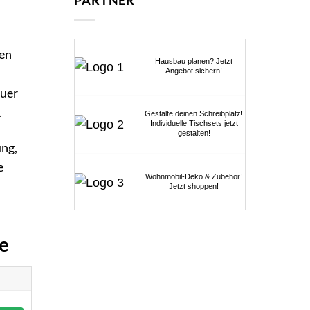
PARTNER
den
Hausbau planen? Jetzt
Angebot sichern!
euer
.
Gestalte deinen Schreibplatz!
Individuelle Tischsets jetzt
gestalten!
ung,
e
Wohnmobil-Deko & Zubehör!
Jetzt shoppen!
e