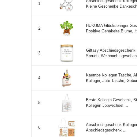
Abschiedsgeschenk Kollegen
1
Kleine Geschenke Dankeschön
HUKUMA Glücksbringer Gestr
2
Positive Gehäkelte Blume, 
Giftasy Abschiedsgeschenk K
3
Spruch, Weihnachtsgeschenke
Kaempe Kollegen Tasche, A
4
Kollegin, Jute Tasche, Gebur
Beste Kollegin Geschenk, S
5
Kollegen Jobwechsel ...
Abschiedsgeschenk Kollegen
6
Abschiedsgeschenk ...