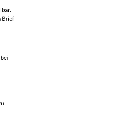
lbar.
 Brief
 bei
zu