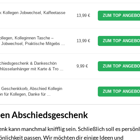
k Kollegen Jobwechsel, Kaffeetasse
13,99 €
ZUM TOP ANGEBO
llegen, Kolleginnen Tasche –
13,99 €
ZUM TOP ANGEBO
Jobwechsel, Praktische Mitgebs ...
schiedsgeschenk & Dankeschön
9,99 €
ZUM TOP ANGEBO
hlüsselanhänger mit Karte & Tro ...
 Geschenkkorb, Abschied Kollegin
ZUM TOP ANGEBO
 für Kollegen, Danke für ...
ten Abschiedsgeschenk
 kann manchmal knifflig sein. Schließlich soll es persönl
nlichkeit passen. Wir möchten dir einige Ideen und