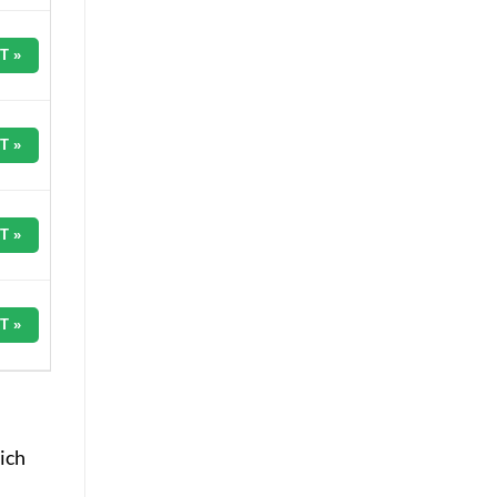
T »
T »
T »
T »
ich