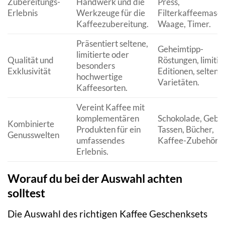
Zubereitungs-
Handwerk und die
Press,
Erlebnis
Werkzeuge für die
Filterkaffeemasch
Kaffeezubereitung.
Waage, Timer.
Präsentiert seltene,
Geheimtipp-
limitierte oder
Qualität und
Röstungen, limitie
besonders
Exklusivität
Editionen, seltene
hochwertige
Varietäten.
Kaffeesorten.
Vereint Kaffee mit
komplementären
Schokolade, Gebä
Kombinierte
Produkten für ein
Tassen, Bücher,
Genusswelten
umfassendes
Kaffee-Zubehör.
Erlebnis.
Worauf du bei der Auswahl achten
solltest
Die Auswahl des richtigen Kaffee Geschenksets