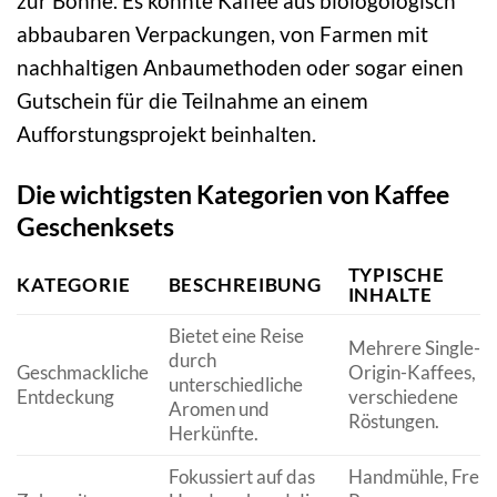
zur Bohne. Es könnte Kaffee aus biologologisch
abbaubaren Verpackungen, von Farmen mit
nachhaltigen Anbaumethoden oder sogar einen
Gutschein für die Teilnahme an einem
Aufforstungsprojekt beinhalten.
Die wichtigsten Kategorien von Kaffee
Geschenksets
TYPISCHE
KATEGORIE
BESCHREIBUNG
INHALTE
Bietet eine Reise
Mehrere Single-
durch
Geschmackliche
Origin-Kaffees,
unterschiedliche
Entdeckung
verschiedene
Aromen und
Röstungen.
Herkünfte.
Fokussiert auf das
Handmühle, Fren