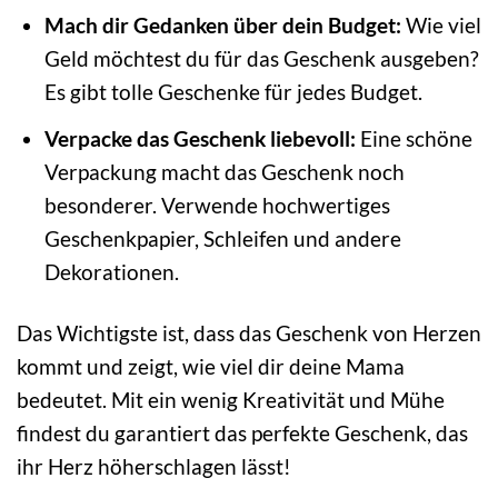
Mach dir Gedanken über dein Budget:
Wie viel
Geld möchtest du für das Geschenk ausgeben?
Es gibt tolle Geschenke für jedes Budget.
Verpacke das Geschenk liebevoll:
Eine schöne
Verpackung macht das Geschenk noch
besonderer. Verwende hochwertiges
Geschenkpapier, Schleifen und andere
Dekorationen.
Das Wichtigste ist, dass das Geschenk von Herzen
kommt und zeigt, wie viel dir deine Mama
bedeutet. Mit ein wenig Kreativität und Mühe
findest du garantiert das perfekte Geschenk, das
ihr Herz höherschlagen lässt!