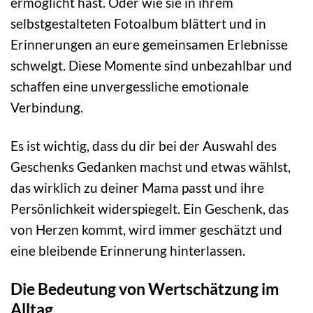
ermöglicht hast. Oder wie sie in ihrem
selbstgestalteten Fotoalbum blättert und in
Erinnerungen an eure gemeinsamen Erlebnisse
schwelgt. Diese Momente sind unbezahlbar und
schaffen eine unvergessliche emotionale
Verbindung.
Es ist wichtig, dass du dir bei der Auswahl des
Geschenks Gedanken machst und etwas wählst,
das wirklich zu deiner Mama passt und ihre
Persönlichkeit widerspiegelt. Ein Geschenk, das
von Herzen kommt, wird immer geschätzt und
eine bleibende Erinnerung hinterlassen.
Die Bedeutung von Wertschätzung im
Alltag