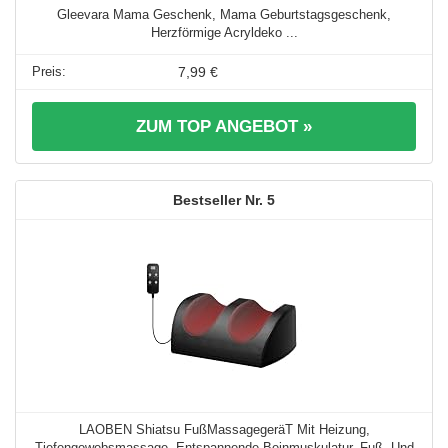
Gleevara Mama Geschenk, Mama Geburtstagsgeschenk,
Herzförmige Acryldeko ...
7,99 €
ZUM TOP ANGEBOT »
5
LAOBEN Shiatsu FußMassagegeräT Mit Heizung,
Tiefengewebsmassage, Entspannende Beinmuskulatur, Fuß- Und