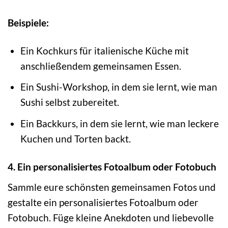
Beispiele:
Ein Kochkurs für italienische Küche mit
anschließendem gemeinsamen Essen.
Ein Sushi-Workshop, in dem sie lernt, wie man
Sushi selbst zubereitet.
Ein Backkurs, in dem sie lernt, wie man leckere
Kuchen und Torten backt.
4. Ein personalisiertes Fotoalbum oder Fotobuch
Sammle eure schönsten gemeinsamen Fotos und
gestalte ein personalisiertes Fotoalbum oder
Fotobuch. Füge kleine Anekdoten und liebevolle