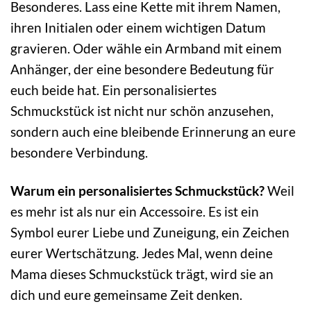
Besonderes. Lass eine Kette mit ihrem Namen,
ihren Initialen oder einem wichtigen Datum
gravieren. Oder wähle ein Armband mit einem
Anhänger, der eine besondere Bedeutung für
euch beide hat. Ein personalisiertes
Schmuckstück ist nicht nur schön anzusehen,
sondern auch eine bleibende Erinnerung an eure
besondere Verbindung.
Warum ein personalisiertes Schmuckstück?
Weil
es mehr ist als nur ein Accessoire. Es ist ein
Symbol eurer Liebe und Zuneigung, ein Zeichen
eurer Wertschätzung. Jedes Mal, wenn deine
Mama dieses Schmuckstück trägt, wird sie an
dich und eure gemeinsame Zeit denken.