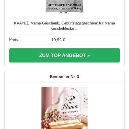
KAAYEE Mama Geschenk, Geburtstagsgeschenk für Mama
Kuscheldecke ...
19,99 €
ZUM TOP ANGEBOT »
3