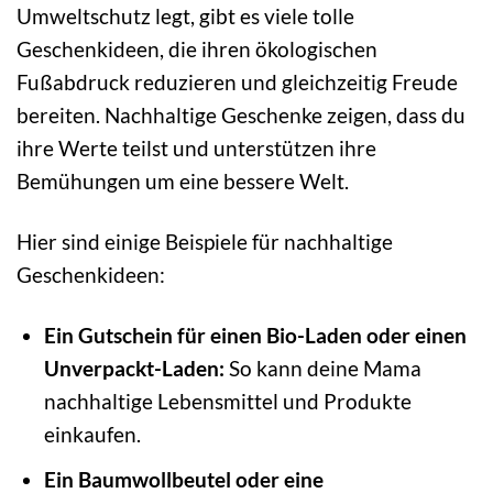
Umweltschutz legt, gibt es viele tolle
Geschenkideen, die ihren ökologischen
Fußabdruck reduzieren und gleichzeitig Freude
bereiten. Nachhaltige Geschenke zeigen, dass du
ihre Werte teilst und unterstützen ihre
Bemühungen um eine bessere Welt.
Hier sind einige Beispiele für nachhaltige
Geschenkideen:
Ein Gutschein für einen Bio-Laden oder einen
Unverpackt-Laden:
So kann deine Mama
nachhaltige Lebensmittel und Produkte
einkaufen.
Ein Baumwollbeutel oder eine