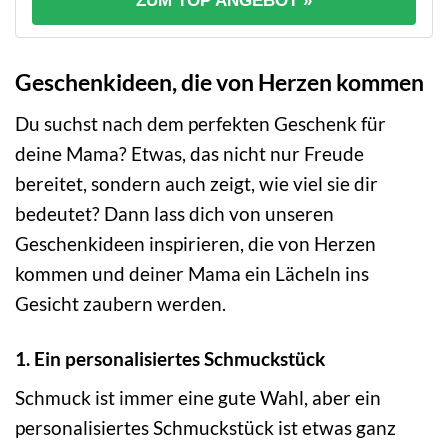
ZUM TOP ANGEBOT »
Geschenkideen, die von Herzen kommen
Du suchst nach dem perfekten Geschenk für
deine Mama? Etwas, das nicht nur Freude
bereitet, sondern auch zeigt, wie viel sie dir
bedeutet? Dann lass dich von unseren
Geschenkideen inspirieren, die von Herzen
kommen und deiner Mama ein Lächeln ins
Gesicht zaubern werden.
1. Ein personalisiertes Schmuckstück
Schmuck ist immer eine gute Wahl, aber ein
personalisiertes Schmuckstück ist etwas ganz