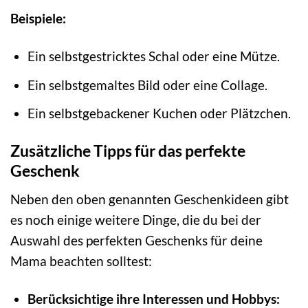
Beispiele:
Ein selbstgestricktes Schal oder eine Mütze.
Ein selbstgemaltes Bild oder eine Collage.
Ein selbstgebackener Kuchen oder Plätzchen.
Zusätzliche Tipps für das perfekte
Geschenk
Neben den oben genannten Geschenkideen gibt
es noch einige weitere Dinge, die du bei der
Auswahl des perfekten Geschenks für deine
Mama beachten solltest:
Berücksichtige ihre Interessen und Hobbys: