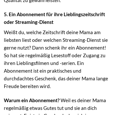
Qualität zu gewährleisten.
5. Ein Abonnement für ihre Lieblingszeitschrift
oder Streaming-Dienst
Weißt du, welche Zeitschrift deine Mama am
liebsten liest oder welchen Streaming-Dienst sie
gerne nutzt? Dann schenk ihr ein Abonnement!
So hat sie regelmäßig Lesestoff oder Zugang zu
ihren Lieblingsfilmen und -serien. Ein
Abonnement ist ein praktisches und
durchdachtes Geschenk, das deiner Mama lange
Freude bereiten wird.
Warum ein Abonnement?
Weil es deiner Mama
regelmäßig etwas Gutes tut und sie an dich