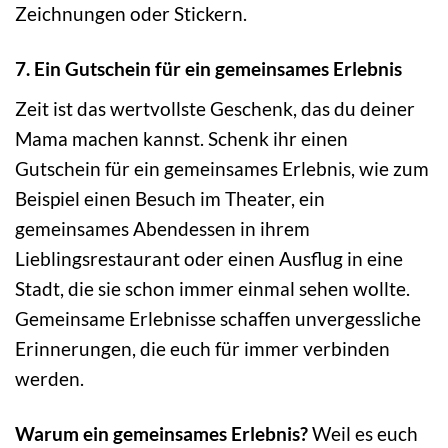
Zeichnungen oder Stickern.
7. Ein Gutschein für ein gemeinsames Erlebnis
Zeit ist das wertvollste Geschenk, das du deiner
Mama machen kannst. Schenk ihr einen
Gutschein für ein gemeinsames Erlebnis, wie zum
Beispiel einen Besuch im Theater, ein
gemeinsames Abendessen in ihrem
Lieblingsrestaurant oder einen Ausflug in eine
Stadt, die sie schon immer einmal sehen wollte.
Gemeinsame Erlebnisse schaffen unvergessliche
Erinnerungen, die euch für immer verbinden
werden.
Warum ein gemeinsames Erlebnis?
Weil es euch