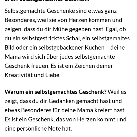
Selbstgemachte Geschenke sind etwas ganz
Besonderes, weil sie von Herzen kommen und
zeigen, dass du dir Mühe gegeben hast. Egal, ob
du ein selbstgestricktes Schal, ein selbstgemaltes
Bild oder ein selbstgebackener Kuchen – deine
Mama wird sich über jedes selbstgemachte
Geschenk freuen. Es ist ein Zeichen deiner
Kreativität und Liebe.
Warum ein selbstgemachtes Geschenk?
Weil es
zeigt, dass du dir Gedanken gemacht hast und
etwas Besonderes für deine Mama kreiert hast.
Es ist ein Geschenk, das von Herzen kommt und
eine persönliche Note hat.