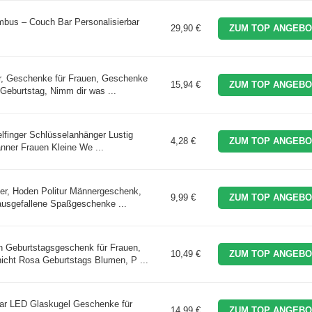
bus – Couch Bar Personalisierbar
29,90 €
ZUM TOP ANGEBO
r, Geschenke für Frauen, Geschenke
15,94 €
ZUM TOP ANGEBO
Geburtstag, Nimm dir was ...
elfinger Schlüsselanhänger Lustig
4,28 €
ZUM TOP ANGEBO
nner Frauen Kleine We ...
er, Hoden Politur Männergeschenk,
9,99 €
ZUM TOP ANGEBO
usgefallene Spaßgeschenke ...
 Geburtstagsgeschenk für Frauen,
10,49 €
ZUM TOP ANGEBO
cht Rosa Geburtstags Blumen, P ...
ar LED Glaskugel Geschenke für
14,99 €
ZUM TOP ANGEBO