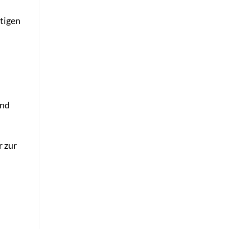
tigen
und
r zur