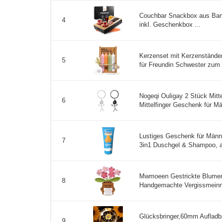
Couchbar Snackbox aus Bam
4
inkl. Geschenkbox ...
Kerzenset mit Kerzenstände
5
für Freundin Schwester zum 
Nogeqi Ouligay 2 Stück Mitt
6
Mittelfinger Geschenk für Mä
Lustiges Geschenk für Männ
7
3in1 Duschgel & Shampoo, a
Mwmoeen Gestrickte Blumen
8
Handgemachte Vergissmeinni
Glücksbringer,60mm Aufladb
9