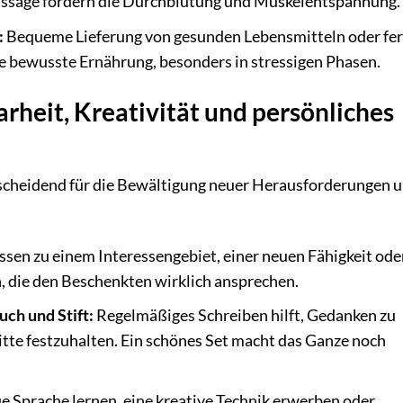
assage fördern die Durchblutung und Muskelentspannung.
:
Bequeme Lieferung von gesunden Lebensmitteln oder fer
ne bewusste Ernährung, besonders in stressigen Phasen.
arheit, Kreativität und persönliches
ntscheidend für die Bewältigung neuer Herausforderungen 
sen zu einem Interessengebiet, einer neuen Fähigkeit ode
 die den Beschenkten wirklich ansprechen.
ch und Stift:
Regelmäßiges Schreiben hilft, Gedanken zu
itte festzuhalten. Ein schönes Set macht das Ganze noch
e Sprache lernen, eine kreative Technik erwerben oder