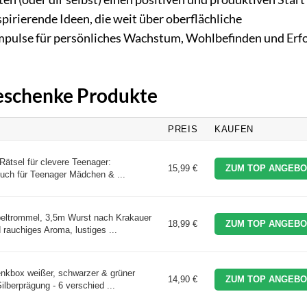
pirierende Ideen, die weit über oberflächliche
pulse für persönliches Wachstum, Wohlbefinden und Erf
Geschenke Produkte
PREIS
KAUFEN
 Rätsel für clevere Teenager:
15,99 €
ZUM TOP ANGEBO
uch für Teenager Mädchen & ...
rommel, 3,5m Wurst nach Krakauer
18,99 €
ZUM TOP ANGEBO
 rauchiges Aroma, lustiges ...
kbox weißer, schwarzer & grüner
14,90 €
ZUM TOP ANGEBO
ilberprägung - 6 verschied ...