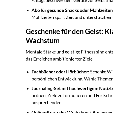
Alltagsbeschwerden. Geräte zur Selbstm
Abo für gesunde Snacks oder Mahlzeiten
Mahlzeiten spart Zeit und unterstützt ei
Geschenke für den Geist: Kl
Wachstum
Mentale Stärke und geistige Fitness sind e
das Erreichen ambitionierter Ziele.
Fachbücher oder Hörbücher:
Schenke Wis
persönlichen Entwicklung. Wähle Themen,
Journaling-Set mit hochwertigem Notizbu
ordnen, Ziele zu formulieren und Fortschr
ansprechender.
Online-Kurs oder Workshop:
Ob eine neu