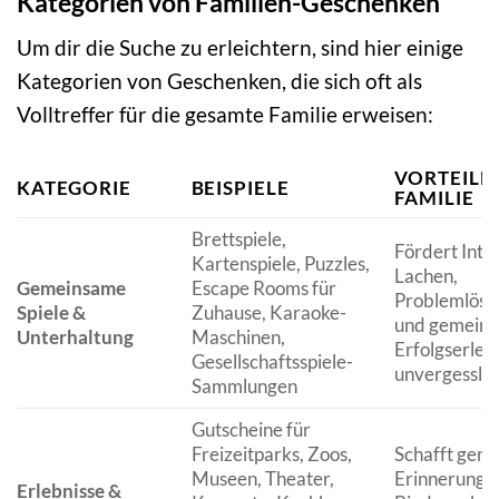
Kategorien von Familien-Geschenken
Um dir die Suche zu erleichtern, sind hier einige
Kategorien von Geschenken, die sich oft als
Volltreffer für die gesamte Familie erweisen:
VORTEILE 
KATEGORIE
BEISPIELE
FAMILIE
Brettspiele,
Fördert Inte
Kartenspiele, Puzzles,
Lachen,
Gemeinsame
Escape Rooms für
Problemlösu
Spiele &
Zuhause, Karaoke-
und gemein
Unterhaltung
Maschinen,
Erfolgserlebn
Gesellschaftsspiele-
unvergessli
Sammlungen
Gutscheine für
Freizeitparks, Zoos,
Schafft gem
Museen, Theater,
Erinnerungen
Erlebnisse &