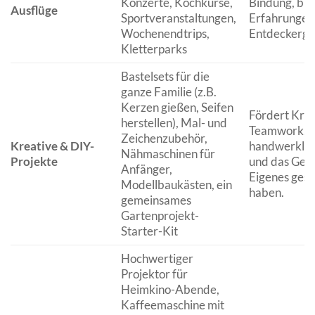
Konzerte, Kochkurse,
Bindung, bie
Ausflüge
Sportveranstaltungen,
Erfahrungen
Wochenendtrips,
Entdeckergei
Kletterparks
Bastelsets für die
ganze Familie (z.B.
Kerzen gießen, Seifen
Fördert Kreat
herstellen), Mal- und
Teamwork,
Zeichenzubehör,
Kreative & DIY-
handwerklic
Nähmaschinen für
Projekte
und das Gefü
Anfänger,
Eigenes gesc
Modellbaukästen, ein
haben.
gemeinsames
Gartenprojekt-
Starter-Kit
Hochwertiger
Projektor für
Heimkino-Abende,
Kaffeemaschine mit