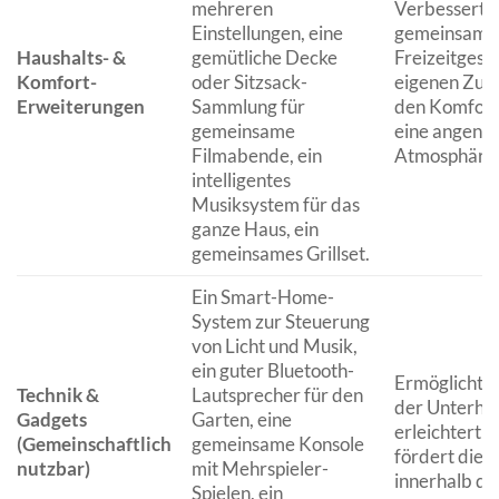
mehreren
Verbessert d
Einstellungen, eine
gemeinsame
Haushalts- &
gemütliche Decke
Freizeitgest
Komfort-
oder Sitzsack-
eigenen Zuha
Erweiterungen
Sammlung für
den Komfort 
gemeinsame
eine angene
Filmabende, ein
Atmosphäre
intelligentes
Musiksystem für das
ganze Haus, ein
gemeinsames Grillset.
Ein Smart-Home-
System zur Steuerung
von Licht und Musik,
ein guter Bluetooth-
Ermöglicht 
Technik &
Lautsprecher für den
der Unterhal
Gadgets
Garten, eine
erleichtert d
(Gemeinschaftlich
gemeinsame Konsole
fördert die 
nutzbar)
mit Mehrspieler-
innerhalb de
Spielen, ein